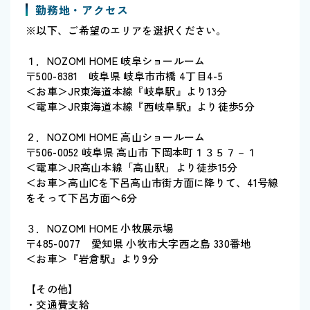
勤務地・アクセス
※以下、ご希望のエリアを選択ください。
１．NOZOMI HOME 岐阜ショールーム
〒500-8381 岐阜県 岐阜市市橋 4丁目4-5
＜お車＞JR東海道本線『岐阜駅』より13分
＜電車＞JR東海道本線『西岐阜駅』より徒歩5分
２．NOZOMI HOME 高山ショールーム
〒506-0052 岐阜県 高山市 下岡本町１３５７－１
＜電車＞JR高山本線「高山駅」より徒歩15分
＜お車＞高山ICを下呂高山市街方面に降りて、41号線
をそって下呂方面へ6分
３．NOZOMI HOME 小牧展示場
〒485-0077 愛知県 小牧市大字西之島 330番地
＜お車＞『岩倉駅』より9分
【その他】
・交通費支給